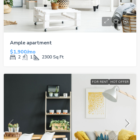
Ample apartment
$1,900/mo
2
1
2300
Sq Ft
FOR RENT
HOT OFFER