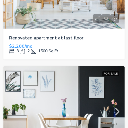
Renovated apartment at last floor
$2,200/mo
3
2
1500
Sq Ft
FOR SALE