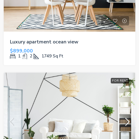
Luxury apartment ocean view
$899,000
1
2
1749
Sq Ft
FOR RENT