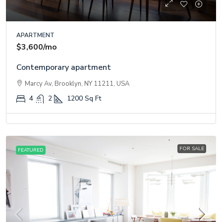
APARTMENT
$3,600
/mo
Contemporary apartment
Marcy Av, Brooklyn, NY 11211, USA
4
2
1200
Sq Ft
FOR SALE
FEATURED