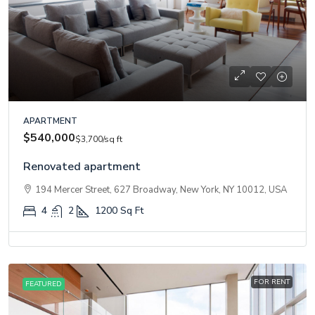
APARTMENT
$540,000
$3,700
/sq ft
Renovated apartment
194 Mercer Street, 627 Broadway, New York, NY 10012, USA
4
2
1200
Sq Ft
FOR RENT
FEATURED