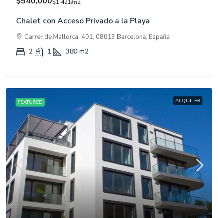
$540,000
$1,421
/m2
Chalet con Acceso Privado a la Playa
Carrer de Mallorca, 401, 08013 Barcelona, España
2
1
380
m2
ALQUILER
FEATURED