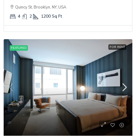
Quincy St, Brooklyn, NY, USA
4
2
1200
Sq Ft
FOR RENT
FEATURED