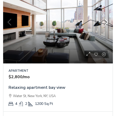
APARTMENT
$2,800
/mo
Relaxing apartment bay view
Water St, New York, NY, USA
4
2
1200
Sq Ft