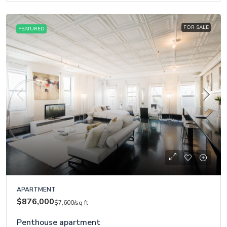
FOR SALE
FEATURED
APARTMENT
$876,000
$7,600
/sq ft
Penthouse apartment