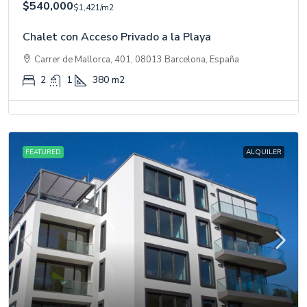
$540,000
$1,421
/m2
Chalet con Acceso Privado a la Playa
Carrer de Mallorca, 401, 08013 Barcelona, España
2
1
380
m2
FEATURED
ALQUILER