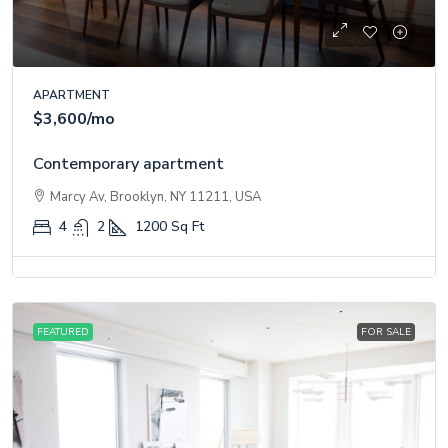
APARTMENT
$3,600
/mo
Contemporary apartment
Marcy Av, Brooklyn, NY 11211, USA
4
2
1200
Sq Ft
FEATURED
FOR SALE