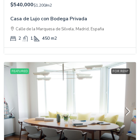
$540,000
$1,200
/m2
Casa de Lujo con Bodega Privada
Calle de la Marquesa de Silvela, Madrid, España
2
1
450
m2
FEATURED
FOR RENT