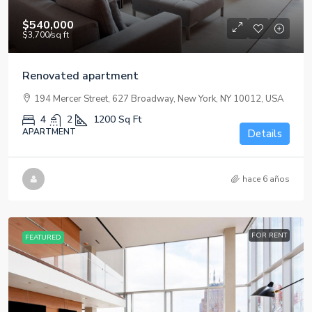
$540,000
$3,700
/sq ft
Renovated apartment
194 Mercer Street, 627 Broadway, New York, NY 10012, USA
4
2
1200
Sq Ft
APARTMENT
Details
hace 6 años
FOR RENT
FEATURED