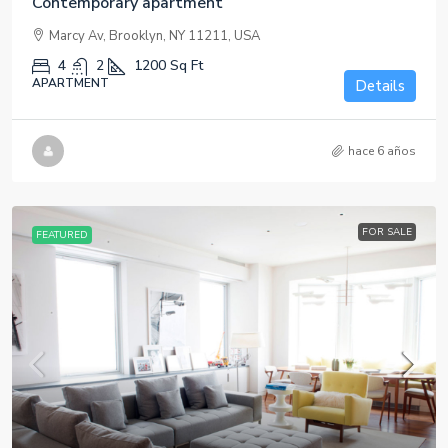
Contemporary apartment
Marcy Av, Brooklyn, NY 11211, USA
4
2
1200
Sq Ft
APARTMENT
Details
hace 6 años
FOR SALE
FEATURED