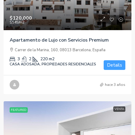
$120,000
$545
/m2
Apartamento de Lujo con Servicios Premium
Carrer de la Marina, 160, 08013 Barcelona, España
3
2
220
m2
CASA ADOSADA, PROPIEDADES RESIDENCIALES
Details
hace 3 años
VENTA
FEATURED