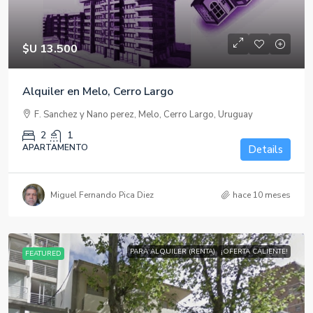
$U 13.500
Alquiler en Melo, Cerro Largo
F. Sanchez y Nano perez, Melo, Cerro Largo, Uruguay
2
1
APARTAMENTO
Details
Miguel Fernando Pica Diez
hace 10 meses
PARA ALQUILER (RENTA)
¡OFERTA CALIENTE!
FEATURED