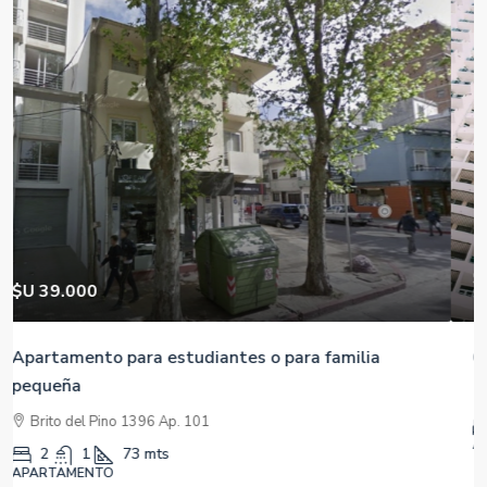
$540,000
$1,421
/m2
Chalet con Acceso Privado a la Playa
Carrer de Mallorca, 401, 08013 Barcelona, España
2
1
380
m2
APARTAMENTO, PROPIEDADES RESIDENCIALES