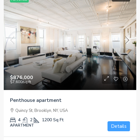
$876,000
$7,600
/sq ft
Penthouse apartment
Quincy St, Brooklyn, NY, USA
4
2
1200
Sq Ft
APARTMENT
Details