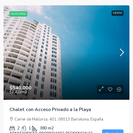
VENTA
FEATURED
$540,000
$1,421
/m2
Chalet con Acceso Privado a la Playa
Carrer de Mallorca, 401, 08013 Barcelona, España
2
1
380
m2