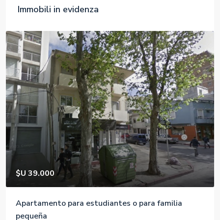
$540,000
$1,421
/m2
Chalet con Acceso Privado a la Playa
Carrer de Mallorca, 401, 08013 Barcelona, España
2
1
380
m2
APARTAMENTO, PROPIEDADES RESIDENCIALES