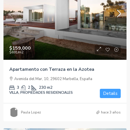
$159,000
$691
/m2
Apartamento con Terraza en la Azotea
Avenida del Mar, 10, 29602 Marbella, España
3
2
230
m2
VILLA, PROPIEDADES RESIDENCIALES
Details
Paula Lopez
hace 3 años