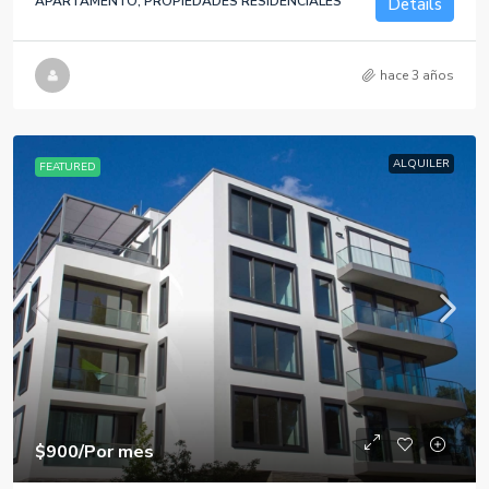
APARTAMENTO, PROPIEDADES RESIDENCIALES
Details
hace 3 años
ALQUILER
FEATURED
$900
/Por mes