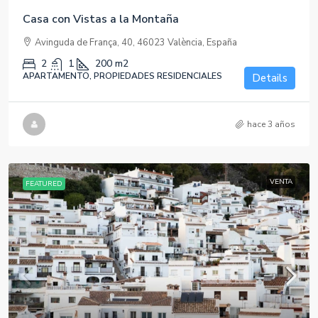
Casa con Vistas a la Montaña
Avinguda de França, 40, 46023 València, España
2
1
200
m2
APARTAMENTO, PROPIEDADES RESIDENCIALES
Details
hace 3 años
VENTA
FEATURED