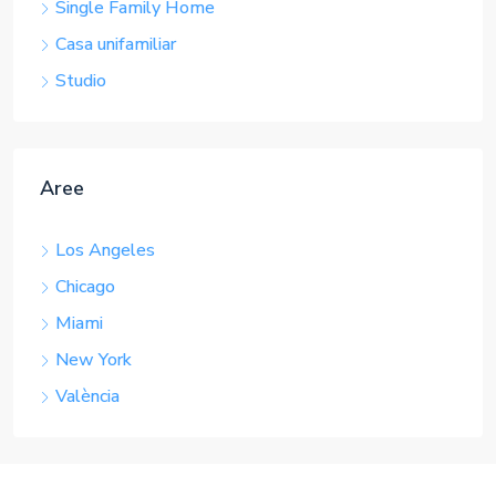
Aree
Los Angeles
Chicago
Miami
New York
València
Sobre el sitio
AgenProp es un sitio para bienes raíces donde la
estética moderna se combina con una simplicidad de