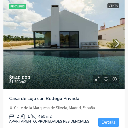
VENTA
FEATURED
$540,000
$1,200
/m2
Casa de Lujo con Bodega Privada
Calle de la Marquesa de Silvela, Madrid, España
2
1
450
m2
APARTAMENTO, PROPIEDADES RESIDENCIALES
Details