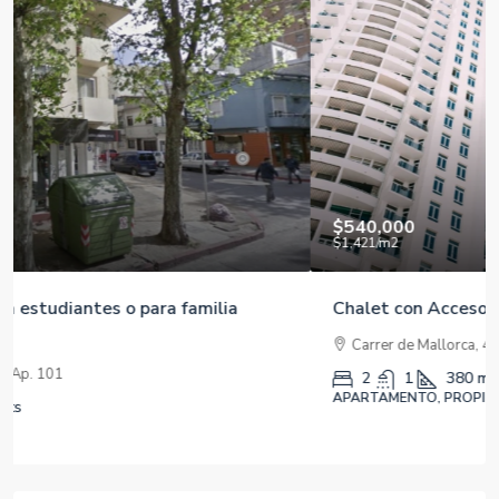
$540,000
$1,421
/m2
Chalet con Acceso Privado a la Playa
Carrer de Mallorca, 401, 08013 Barcelona, España
2
1
380
m2
APARTAMENTO, PROPIEDADES RESIDENCIALES
Property Status