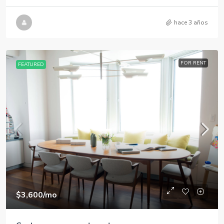
hace 3 años
FOR RENT
FEATURED
$3,600
/mo