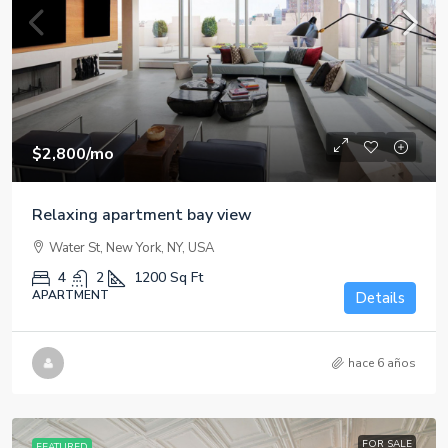
$2,800
/mo
Relaxing apartment bay view
Water St, New York, NY, USA
4
2
1200
Sq Ft
APARTMENT
Details
hace 6 años
FOR SALE
FEATURED