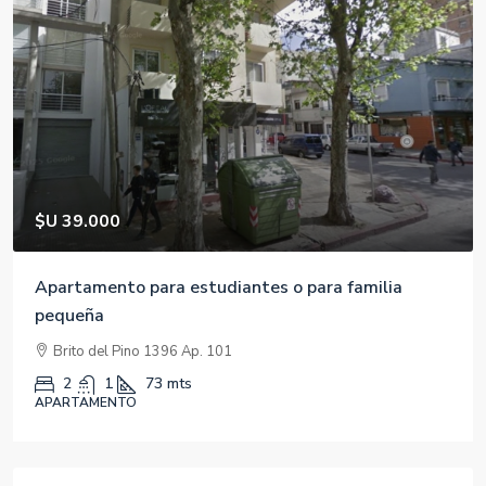
$540,000
$1,421
/m2
Chalet con Acceso Privado a la Playa
Carrer de Mallorca, 401, 08013 Barcelona, España
2
1
380
m2
APARTAMENTO, PROPIEDADES RESIDENCIALES
Immobili in evidenza