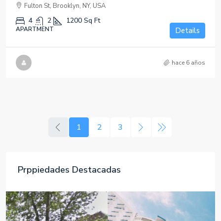
Fulton St, Brooklyn, NY, USA
4
2
1200
Sq Ft
APARTMENT
Details
hace 6 años
1
2
3
Prppiedades Destacadas