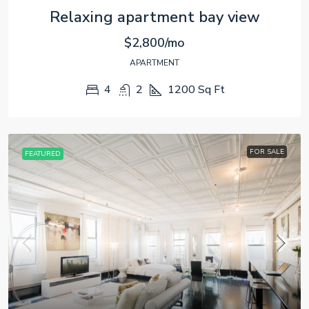
Relaxing apartment bay view
$2,800/mo
APARTMENT
4
2
1200
Sq Ft
FOR SALE
FEATURED