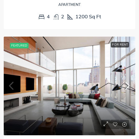
APARTMENT
4
2
1200
Sq Ft
FOR RENT
FEATURED