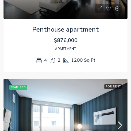
Penthouse apartment
$876,000
APARTMENT
4
2
1200
Sq Ft
FOR RENT
FEATURED