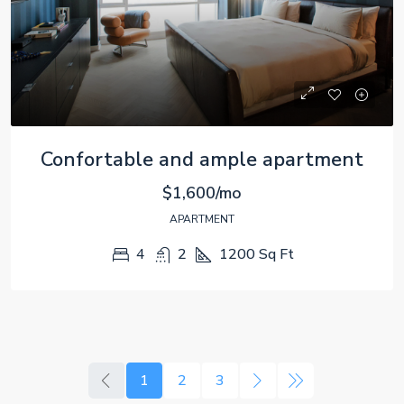
Confortable and ample apartment
$1,600/mo
APARTMENT
4
2
1200
Sq Ft
1
2
3