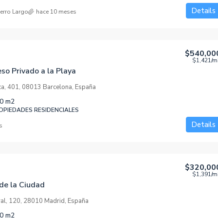
Details
Cerro Largo
hace 10 meses
$540,00
$1,421
/m
so Privado a la Playa
ca, 401, 08013 Barcelona, España
0
m2
PIEDADES RESIDENCIALES
Details
s
$320,00
$1,391
/m
 de la Ciudad
ral, 120, 28010 Madrid, España
0
m2