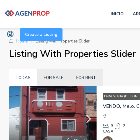
Other Features
INICIO
AR
Create a Listing
Home
Listing With Properties Slider
Listing With Properties Slider
TODAS
FOR SALE
FOR RENT
PARA VENTA (DISPONI
VENDO, Melo, C
3
2
CASA