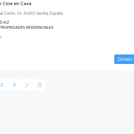
n Cine en Casa
al Colón, 10, 41001 Sevilla, España
0
m2
 PROPIEDADES RESIDENCIALES
s
Details
2
3