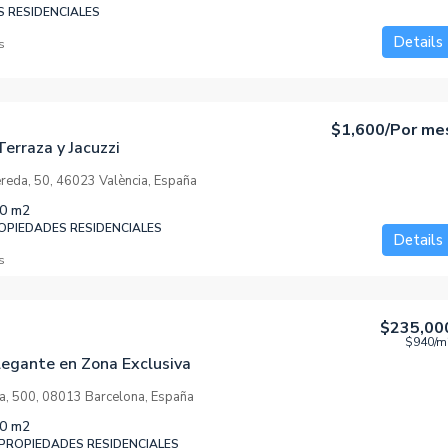
S RESIDENCIALES
Details
s
$1,600
/Por me
erraza y Jacuzzi
ereda, 50, 46023 València, España
0
m2
PIEDADES RESIDENCIALES
Details
s
$235,00
$940
/m
egante en Zona Exclusiva
ia, 500, 08013 Barcelona, España
0
m2
 PROPIEDADES RESIDENCIALES