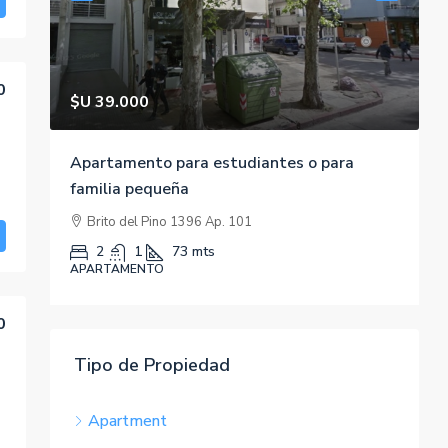
0
$U 39.000
$
Apartamento para estudiantes o para
C
familia pequeña
Brito del Pino 1396 Ap. 101
A
2
1
73
mts
APARTAMENTO
0
Tipo de Propiedad
Apartment