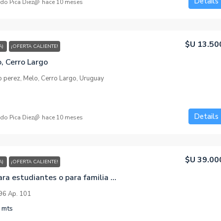
Details
do Pica Diez
hace 10 meses
$U 13.50
A)
¡OFERTA CALIENTE!
$U 13.500
o, Cerro Largo
o perez, Melo, Cerro Largo, Uruguay
vada
Alquiler en Melo, Cerro Largo
Madrid, España
F. Sanchez y Nano perez, Melo, Cerro Largo,
Uruguay
Details
do Pica Diez
hace 10 meses
DENCIALES
2
1
APARTAMENTO
$U 39.00
A)
¡OFERTA CALIENTE!
Apartamento para estudiantes o para familia pequeña
396 Ap. 101
mts