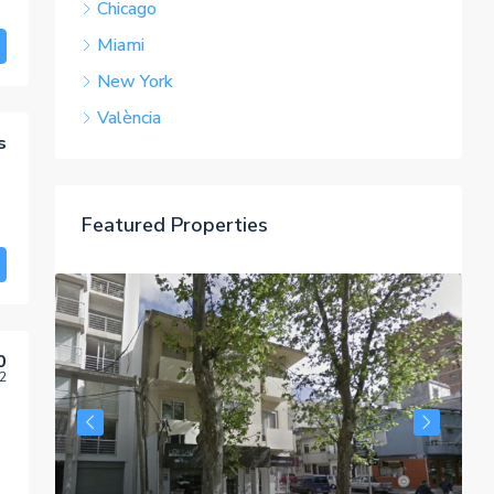
Chicago
Miami
New York
València
s
Featured Properties
0
2