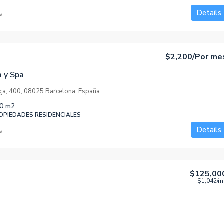
Details
s
$U 13.500
la Playa
Alquiler en Melo, Cerro Largo
$2,200
/Por me
arcelona, España
F. Sanchez y Nano perez, Melo, Cerro Largo,
a y Spa
Uruguay
ça, 400, 08025 Barcelona, España
DENCIALES
2
1
0
m2
APARTAMENTO
PIEDADES RESIDENCIALES
Details
s
$125,00
$1,042
/m