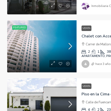
Inmobiliaria 
FEATURED
VENTA
Chalet con Acce
Carrer de Mallor
2
1
38
APARTAMENTO, PRO
hace 3 año
VENTA
Piso en la Cima
Calle de Fuencar
4
2
23