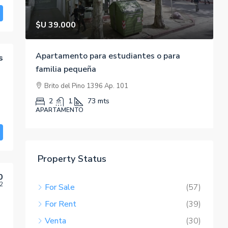
$U 39.000
$
Apartamento para estudiantes o para
C
s
familia pequeña
Brito del Pino 1396 Ap. 101
A
2
1
73
mts
APARTAMENTO
Property Status
0
2
For Sale
(57)
For Rent
(39)
Venta
(30)