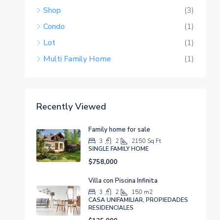
Shop
(3)
Condo
(1)
Lot
(1)
Multi Family Home
(1)
Recently Viewed
Family home for sale
3
2
2150
Sq Ft
SINGLE FAMILY HOME
$758,000
Villa con Piscina Infinita
3
2
150
m2
CASA UNIFAMILIAR, PROPIEDADES
RESIDENCIALES