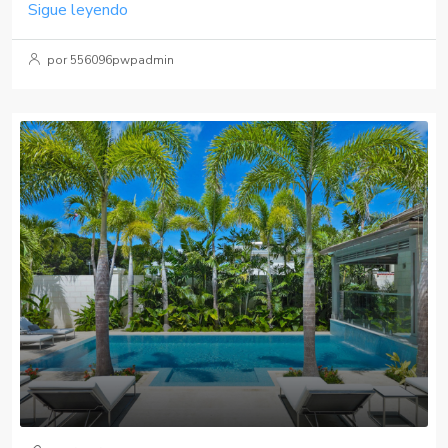
Sigue leyendo
por 556096pwpadmin