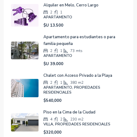
Alquiler en Melo, Cerro Largo
2
1
APARTAMENTO
$U 13.500
Apartamento para estudiantes o para
familia pequeña
2
1
73
mts
APARTAMENTO
$U 39.000
Chalet con Acceso Privado a la Playa
2
1
380
m2
APARTAMENTO, PROPIEDADES
RESIDENCIALES
$540,000
Piso en la Cima de la Ciudad
4
2
230
m2
VILLA, PROPIEDADES RESIDENCIALES