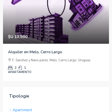
$U 39.000
Apartamento para estudiantes o para familia
pequeña
ay
Brito del Pino 1396 Ap. 101
2
1
73
mts
APARTAMENTO