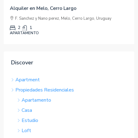
Apartamento para estudiantes o para familia
pequeña
Brito del Pino 1396 Ap. 101
2
1
73
mts
APARTAMENTO
Discover
Apartment
Propiedades Residenciales
Apartamento
Casa
Estudio