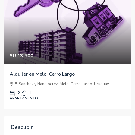
$U 39.000
Apartamento para estudiantes o para familia
pequeña
Brito del Pino 1396 Ap. 101
2
1
73
mts
APARTAMENTO
Descubir