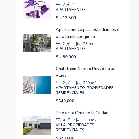
2
1
APARTAMENTO
$U 13.500
Apartamento para estudiantes o
para familia pequeña
2
1
73
mts
APARTAMENTO
$U 39.000
Chalet con Acceso Privado a la
Playa
2
1
380
m2
APARTAMENTO, PROPIEDADES
RESIDENCIALES
$540,000
Piso en la Cima de la Ciudad
4
2
230
m2
VILLA, PROPIEDADES
RESIDENCIALES
$320,000