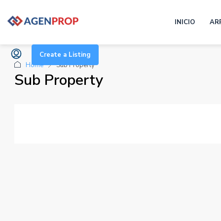
INICIO
AR
Create a Listing
Home
Sub Property
Sub Property