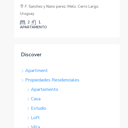
f
a
F. Sanchez y Nano perez, Melo, Cerro Largo,
Uruguay
2
1
APARTAMENTO
A
Discover
Apartment
Propiedades Residenciales
Apartamento
Casa
Estudio
Loft
Villa