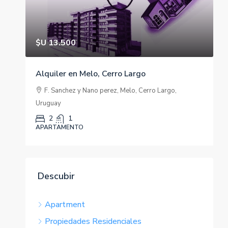
$U 13.500
$U 39
Alquiler en Melo, Cerro Largo
Apart
famil
F. Sanchez y Nano perez, Melo, Cerro Largo,
Uruguay
Brit
2
1
2
APARTAMENTO
APART
Descubir
Apartment
Propiedades Residenciales