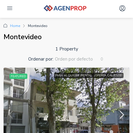
Home
Montevideo
Montevideo
1 Property
Ordenar por:
Orden por defecto
PARA ALQUILER (RENTA)
¡OFERTA CALIENTE!
FEATURED