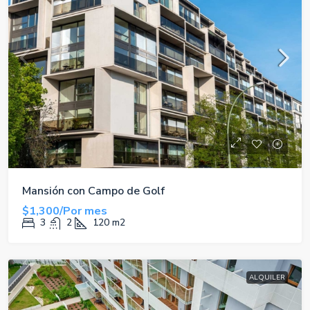
Mansión con Campo de Golf
$1,300/Por mes
3
2
120
m2
ALQUILER