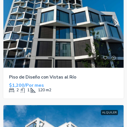
Piso de Diseño con Vistas al Río
$1,200/Por mes
2
1
120
m2
ALQUILER