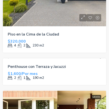
Piso en la Cima de la Ciudad
$320,000
4
2
230
m2
ALQUILER
Penthouse con Terraza y Jacuzzi
$1,600/Por mes
2
1
190
m2
VENTA