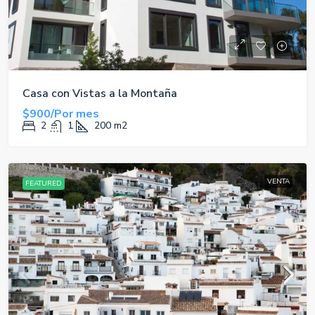
Casa con Vistas a la Montaña
$900/Por mes
2
1
200
m2
VENTA
FEATURED