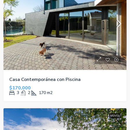
Casa Contemporánea con Piscina
$170,000
3
2
170
m2
VENTA