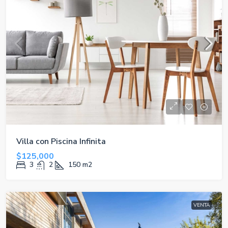
Villa con Piscina Infinita
$125,000
3
2
150
m2
VENTA