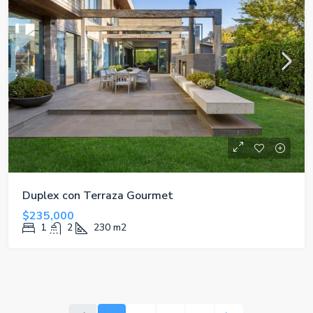
Duplex con Terraza Gourmet
$235,000
1
2
230
m2