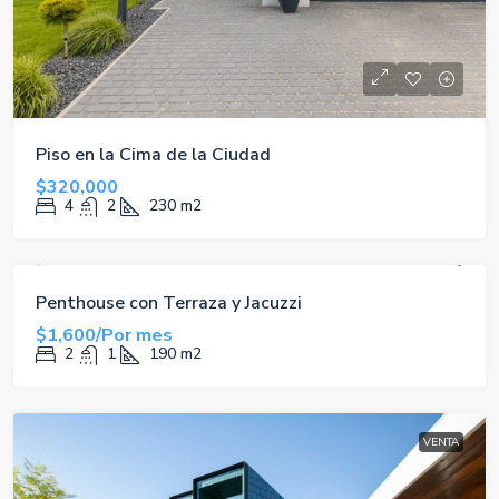
Piso en la Cima de la Ciudad
$320,000
4
2
230
m2
ALQUILER
Penthouse con Terraza y Jacuzzi
$1,600/Por mes
2
1
190
m2
VENTA