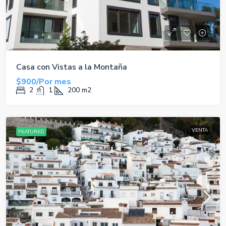
Casa con Vistas a la Montaña
$900/Por mes
2
1
200
m2
VENTA
FEATURED