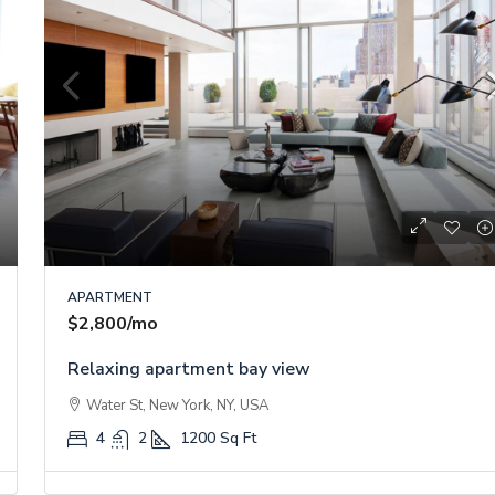
APARTMENT
$2,800
/mo
Relaxing apartment bay view
Water St, New York, NY, USA
4
2
1200
Sq Ft