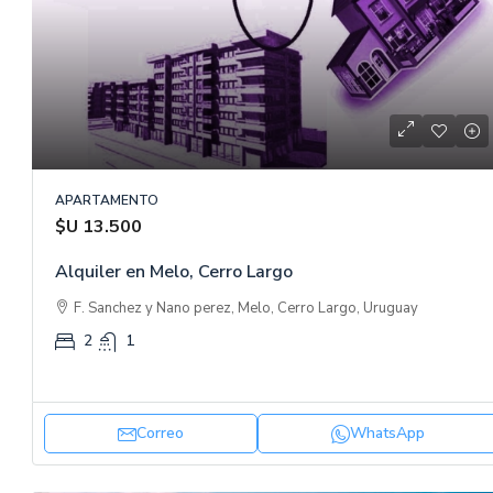
$540,000
$1,200
/m2
Casa de Lujo con Bodega Pri
APARTAMENTO
Calle de la Marquesa de Silvela, 
$U 13.500
2
1
450
m2
APARTAMENTO, PROPIEDADES RESI
Alquiler en Melo, Cerro Largo
F. Sanchez y Nano perez, Melo, Cerro Largo, Uruguay
2
1
Correo
WhatsApp