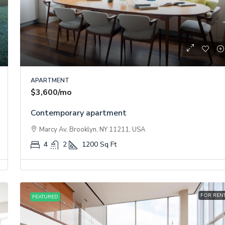
APARTMENT
$3,600
/mo
Contemporary apartment
Marcy Av, Brooklyn, NY 11211, USA
4
2
1200
Sq Ft
FOR REN
FEATURED