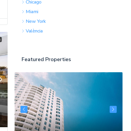
Chicago
Miami
New York
València
A
Featured Properties