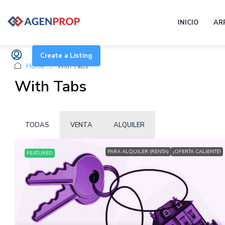
INICIO
AR
Create a Listing
Home
With Tabs
With Tabs
TODAS
VENTA
ALQUILER
PARA ALQUILER (RENTA)
¡OFERTA CALIENTE!
FEATURED