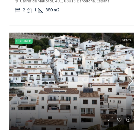
Carrer de Mallorca, 401, 08013 Barcelona, España
2
1
380
m2
VENTA
FEATURED