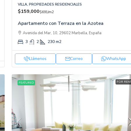
VILLA, PROPIEDADES RESIDENCIALES
$540,000
$159,000
$691
/m2
$1,421
/m2
Apartamento con Terraza en la Azotea
Chalet con Acceso Privado a la Playa
Avenida del Mar, 10, 29602 Marbella, España
3
2
230
m2
Carrer de Mallorca, 401, 08013 Barcelona, Esp
2
1
380
m2
APARTAMENTO, PROPIEDADES RESIDENCIALES
Llámenos
Correo
WhatsApp
FOR REN
FEATURED