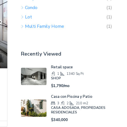
Shop
(3)
Condo
(1)
Lot
(1)
Multi Family Home
(1)
Recently Viewed
Retail space
1
1340
Sq Ft
SHOP
$1,790/mo
Casa con Piscina y Patio
3
2
210
m2
CASA ADOSADA, PROPIEDADES
RESIDENCIALES