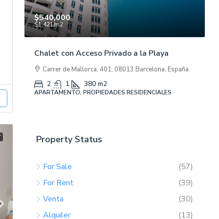
$U 13.500
$
Alquiler en Melo, Cerro Largo
A
f
aña
F. Sanchez y Nano perez, Melo, Cerro Largo,
Uruguay
2
1
APARTAMENTO
A
T
Property Status
For Sale
(57)
For Rent
(39)
Venta
(30)