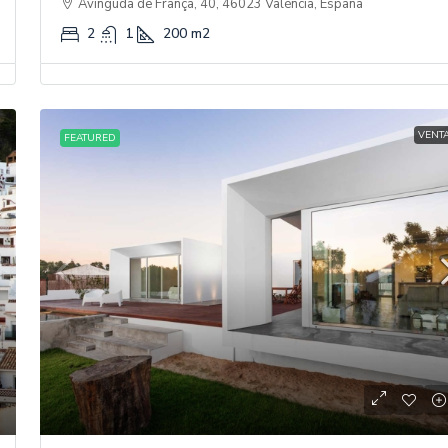
Avinguda de França, 40, 46023 València, España
2
1
200
m2
VENT
FEATURED