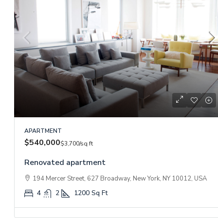
APARTMENT
$540,000
$3,700
/sq ft
Renovated apartment
194 Mercer Street, 627 Broadway, New York, NY 10012, USA
4
2
1200
Sq Ft