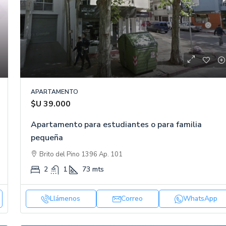
$U 13.500
vada
Alquiler en Melo, Cerro Largo
APARTAMENTO
Madrid, España
F. Sanchez y Nano perez, Melo, Cerro Largo,
$U 39.000
Uruguay
DENCIALES
Apartamento para estudiantes o para familia
2
1
APARTAMENTO
pequeña
Brito del Pino 1396 Ap. 101
2
1
73
mts
Llámenos
Correo
WhatsApp